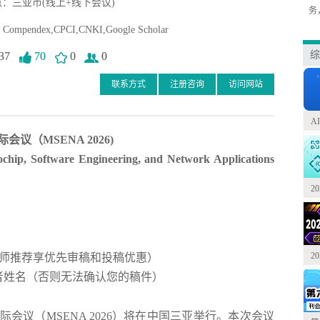
：三亚市(线上+线下会议)
务
mpendex,CPCI,CNKI,Google Scholar
综
37
70
0
0
联系方式
注册咨询
访问网站
A
际会议
（
MSENA 2026
)
ochip, Software Engineering, and Network Applications
2
2
师
推荐享优先审稿和投稿优惠）
者姓名（否则无法确认您的稿件）
际会议
（
MSENA 2026
）将在中国
三亚
举行。本次会议