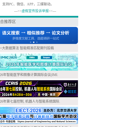
，支持PC、微信、APP，三媒联动。
--->>
虚假宣传投诉举报
<<---
合推荐区
I+大数据算法 智能精准匹配期刊投稿
026年智能医学和图像计算国际会议(IMI.
026年第七届控制, 机器人与智能系统国际.