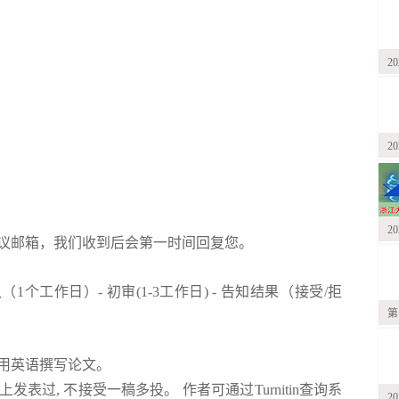
2
2
2
议邮箱，我们收到后会第一时间回复您。
认（
1
个工作日）
-
初审
(1-3
工作日
) -
告知结果（接受
/
拒
第
用英语撰写论文。
上发表过
,
不接受一稿多投。
作者可通过
Turnitin
查询系
2