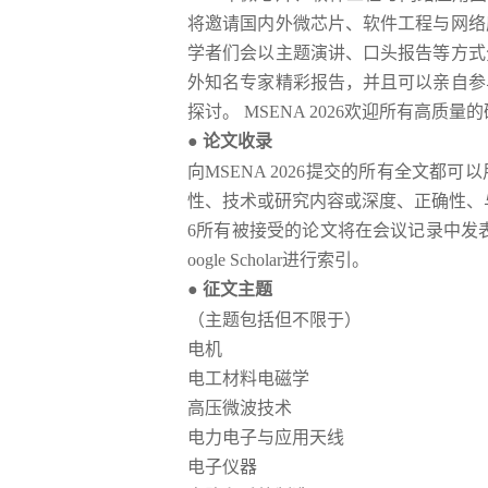
将邀请国内外
微芯片、软件工程与网络
学者们会以主题演讲、口头报告等方式
外知名专家精彩报告，并且可以亲自参
探讨。
MSENA 2026
欢迎所有高质量的
●
论文
收录
向
MSENA 2026
提交的所有全文都可以
性、技术或研究内容或深度、正确性、
6
所有被接受的论文将在会议记录中发
oogle Scholar
进行索引。
●
征文主题
（主题包括但不限于）
电机
电工材料电磁学
高压微波技术
电力电子与应用天线
电子仪器