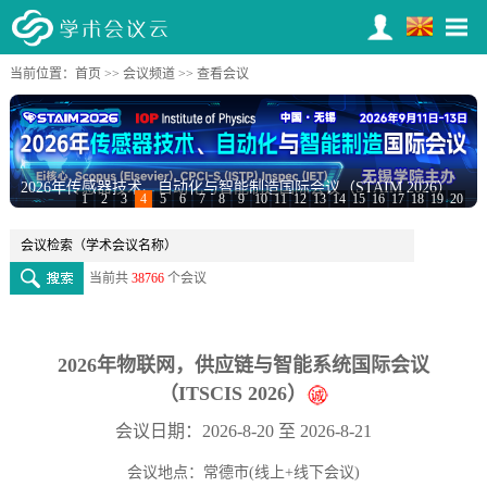
当前位置：
首页
>>
会议频道
>> 查看会议
2026年传感器技术、自动化与智能制造国际会议（STAIM 2026）
第七届城市工程与管理科学国际会议（ICUEMS 2026）
1
2
3
4
5
6
7
8
9
10
11
12
13
14
15
16
17
18
19
20
当前共
38766
个会议
2026年物联网，供应链与智能系统国际会议
（ITSCIS 2026）
会议日期：2026-8-20 至 2026-8-21
会议地点：常德市(线上+线下会议)