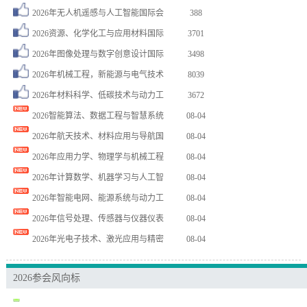
2026年无人机遥感与人工智能国际会
388
胡** 注册了 第八届光电科学与材料…
08-06
2026资源、化学化工与应用材料国际
3701
胡** 注册了 第八届光电科学与材料…
08-06
2026年图像处理与数字创意设计国际
3498
李** 注册了 2026年教育技术系…
08-06
2026年机械工程，新能源与电气技术
8039
赵** 注册了 第十七届光学与光电子…
08-06
2026年材料科学、低碳技术与动力工
3672
卜** 注册了 2026年IEEE第…
08-06
2026智能算法、数据工程与智慧系统
08-04
李** 注册了 2026年智能医学与…
08-05
2026年航天技术、材料应用与导航国
08-04
王** 注册了 2026年第十一届电…
08-05
2026年应用力学、物理学与机械工程
08-04
张** 注册了 2026年机械工程与…
08-04
2026年计算数学、机器学习与人工智
08-04
刘** 注册了 2026年超导材料、…
08-04
2026年智能电网、能源系统与动力工
08-04
Z** 注册了 2026年安全科学与…
08-04
2026年信号处理、传感器与仪器仪表
08-04
史** 注册了 2026药学、中医学…
08-03
2026年光电子技术、激光应用与精密
08-04
张** 注册了 2026年应用数学、…
08-03
王** 注册了 2026年新材料与先…
08-03
2026参会风向标
李** 注册了 2026年中医学与医…
08-03
薛** 注册了 2026年固体力学、…
08-02