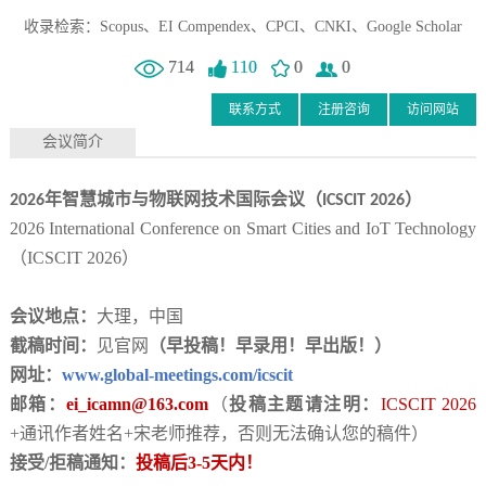
收录检索：Scopus、EI Compendex、CPCI、CNKI、Google Scholar
714
110
0
0
联系方式
注册咨询
访问网站
会议简介
年智慧城市与物联网技术国际会议
（
）
2026
ICSCIT 2026
2026 International Conference on Smart Cities and IoT Technology
（
ICSCIT 2026
）
会议地点：
大理
，中国
截稿时间：
见官网
（早投稿！早录用！早出版！）
网址：
www.global-meetings.com/icscit
邮箱：
ei_icamn@163.com
（
投稿主题请注明：
ICSCIT 2026
+通讯作者姓名+宋老师推荐，否则无法确认您的稿件）
接受
/拒稿通知：
投稿后
3-5天内！