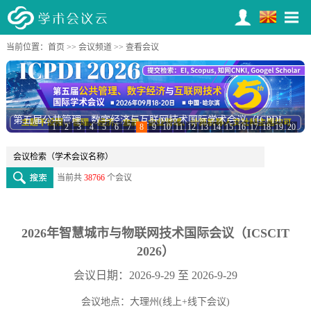
当前位置：
首页
>>
会议频道
>> 查看会议
2026年IEEE计算机通信、信息系统与网络安全国际会议(CCISC 2026)
1
2
3
4
5
6
7
8
9
10
11
12
13
14
15
16
17
18
19
20
当前共
38766
个会议
2026年智慧城市与物联网技术国际会议（ICSCIT
2026）
会议日期：2026-9-29 至 2026-9-29
会议地点：大理州(线上+线下会议)