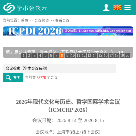
当前位置：
首页
>>
会议频道
>> 查看会议
第五届公共管理、数字经济与互联网技术国际学术会议（ICPDI 2026）
1
2
3
4
5
6
7
8
9
10
11
12
13
14
15
16
17
18
19
20
当前共
38778
个会议
2026年现代文化与历史、哲学国际学术会议
（ICMCHP 2026）
会议日期：2026-8-14 至 2026-8-15
会议地点：上海市(线上+线下会议)