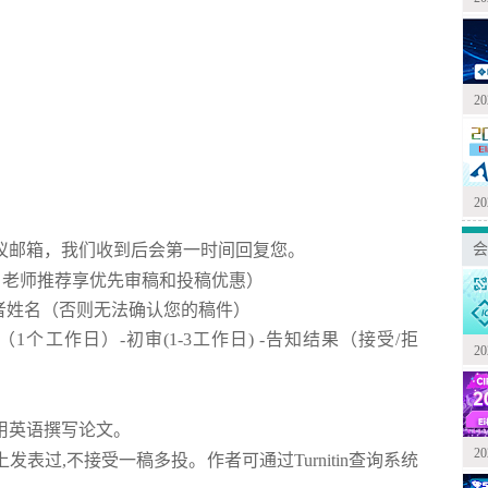
2
2
会
议邮箱，我们收到后会第一时间回复您。
m（备注肖老师推荐享优先审稿和投稿优惠）
+通讯作者姓名（否则无法确认您的稿件）
（
1
个工作日）
-
初审
(1-3
工作日
) -
告知结果（接受
/
拒
2
用英语撰写论文。
2
上发表过
,
不接受一稿多投。作者可通过
Turnitin
查询系统