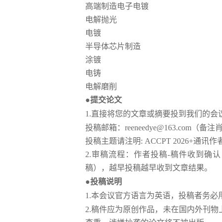
高端制造电子电镀
电解抛光
电镀
半导体芯片制造
涂镀
电铸
电解磨削
●提交论文
1
.
直接将您的文章或摘要投到我们的会
投稿邮箱：
reeneedye@163.co
投稿主题请注明
: ACCPT 2026
2
.
审稿流程：作者投稿
-
稿件收到确认
稿），越早投稿越早收到文章结果。
●投稿说明
1.
本会议官方语言为英语，投稿者务必
2.
稿件应为原创作品，未在国内外刊物