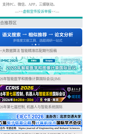
，支持PC、微信、APP，三媒联动。
--->>
虚假宣传投诉举报
<<---
合推荐区
I+大数据算法 智能精准匹配期刊投稿
026年智能医学和图像计算国际会议(IMI.
026年第七届控制, 机器人与智能系统国际.