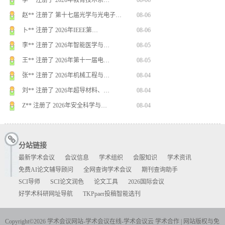
李** 注册了 2026年教育技术系…
08-06
赵** 注册了 第十七届光学与光电子…
08-06
卜** 注册了 2026年IEEE第…
08-06
李** 注册了 2026年智能医学与…
08-05
王** 注册了 2026年第十一届电…
08-05
张** 注册了 2026年机械工程与…
08-04
刘** 注册了 2026年超导材料、…
08-04
Z** 注册了 2026年安全科学与…
08-04
史** 注册了 2026药学、中医学…
08-03
邓** 注册了 第八届人工智能技术与…
08-09
分站链接
周** 注册了 2026年智能医学与…
08-07
最新学术会议
会议信息
学术组织
会服知识
学术资讯
免费AI论文辅导顾问
全网查询学术会议
期刊查询助手
杨** 注册了 2026年计算机感知…
08-07
SCI导师
SCI论文润色
论文工具
2026国际会议
周** 注册了 2026年计算机工程…
08-07
好学术科研网址导航
TKPpaer投稿智能选刊
谢** 注册了 2026年第九届模式…
08-07
胡** 注册了 第八届光电科学与材料…
08-06
Copyright©2026 学术会议网站-学术会议在线-学术会议云
学术合作
|
网站版权与免