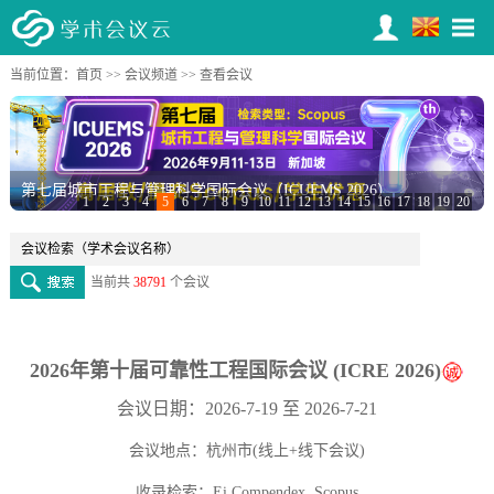
当前位置：
首页
>>
会议频道
>> 查看会议
第七届城市工程与管理科学国际会议（ICUEMS 2026）
1
2
3
4
5
6
7
8
9
10
11
12
13
14
15
16
17
18
19
20
当前共
38791
个会议
2026年第十届可靠性工程国际会议 (ICRE 2026)
会议日期：2026-7-19 至 2026-7-21
会议地点：杭州市(线上+线下会议)
收录检索：Ei Compendex, Scopus