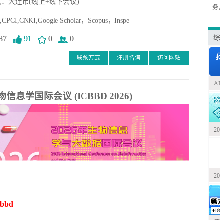
：大连市(线上+线下会议)
务
CI,CNKI,Google Scholar，Scopus，Inspe
综
87
91
0
0
联系方式
注册咨询
访问网站
A
物信息学国际会议 (ICBBD 2026)
2
2
cbbd