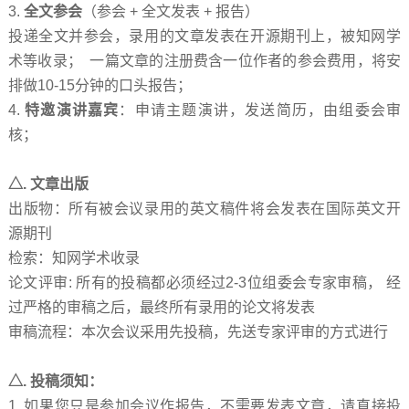
3.
全文参会
（参会
+
全文发表
+
报告）
投递全文并参会，录用的文章发表在开源期刊上，被知网学
术等收录；
一篇文章的注册费含一位作者的参会费用，将安
排做
10-15
分钟的口头报告；
4.
特邀演讲嘉宾
：申请主题演讲，发送简历，由组委会审
核；
△
.
文章出版
出版物：所有被会议录用的英文稿件将会发表在国际英文开
源期刊
检索：知网学术收录
论文评审
:
所有的投稿都必须经过
2-3
位组委会专家审稿， 经
过严格的审稿之后，最终所有录用的论文将发表
审稿流程：本次会议采用先投稿，先送专家评审的方式进行
△
.
投稿须知：
1.
如果您只是参加会议作报告，不需要发表文章，请直接投