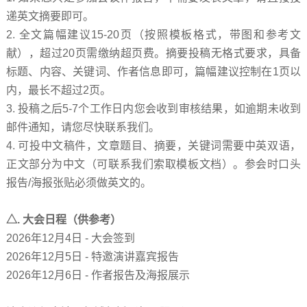
递英文摘要即可。
2.
全文篇幅建议
15-20
页（按照模板格式，带图和参考文
献），超过
20
页需缴纳超页费。摘要投稿无格式要求，具备
标题、内容、关键词、作者信息即可，篇幅建议控制在
1
页以
内，最长不超过
2
页。
3.
投稿之后
5-7
个工作日内您会收到审核结果，如逾期未收到
邮件通知，请您尽快联系我们。
4.
可投中文稿件，文章题目、摘要，关键词需要中英双语，
正文部分为中文（可联系我们索取模板文档）。参会时口头
报告
/
海报张贴必须做英文的。
△
.
大会日程（供参考）
2026
年
12
月
4
日
-
大会签到
2026
年
12
月
5
日
-
特邀演讲嘉宾报告
2026
年
12
月
6
日
-
作者报告及海报展示