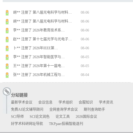
谢** 注册了 2026年第九届模式…
08-07
胡** 注册了 第八届光电科学与材料…
08-06
胡** 注册了 第八届光电科学与材料…
08-06
李** 注册了 2026年教育技术系…
08-06
赵** 注册了 第十七届光学与光电子…
08-06
卜** 注册了 2026年IEEE第…
08-06
李** 注册了 2026年智能医学与…
08-05
王** 注册了 2026年第十一届电…
08-05
张** 注册了 2026年机械工程与…
08-04
刘** 注册了 2026年超导材料、…
08-04
分站链接
Z** 注册了 2026年安全科学与…
08-04
最新学术会议
会议信息
学术组织
会服知识
学术资讯
史** 注册了 2026药学、中医学…
08-03
免费AI论文辅导顾问
全网查询学术会议
期刊查询助手
张** 注册了 2026年应用数学、…
08-03
SCI导师
SCI论文润色
论文工具
2026国际会议
王** 注册了 2026年新材料与先…
08-03
好学术科研网址导航
TKPpaer投稿智能选刊
李** 注册了 2026年中医学与医…
08-03