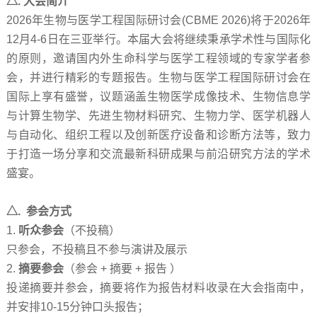
△
.
大会简介
2026
年生物与医学工程国际研讨会
(CBME 2026)
将于
2026
年
12
月
4-6
日在三亚举行。本届大会将继续秉承学术性与国际化
的原则，邀请国内外生命科学与医学工程领域的专家学者参
会，并进行精彩的专题报告。生物与医学工程国际研讨会在
国际上享有盛誉，议题涵盖生物医学成像技术、生物信息学
与计算生物学、先进生物材料研究、生物力学、医学机器人
与自动化、组织工程以及创新医疗设备和诊断方法等，致力
于打造一场分享和交流最新科研成果与前沿研究方法的学术
盛宴。
△
.
参会方式
1.
听众参会
（不投稿）
只参会，不投稿且不参与演讲及展示
2.
摘要参会
（参会
+
摘要
+
报告 ）
投递摘要并参会，摘要将作为报告材料收录在大会指南中，
并安排
10-15
分钟口头报告；