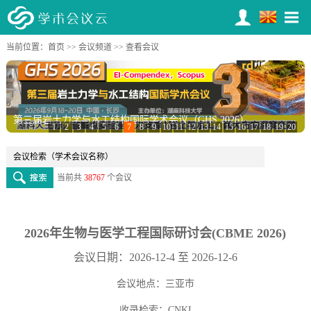
当前位置：
首页
>>
会议频道
>> 查看会议
第三届岩土力学与水工结构国际学术会议（GHS 2026）
1
2
3
4
5
6
7
8
9
10
11
12
13
14
15
16
17
18
19
20
当前共
38767
个会议
2026年生物与医学工程国际研讨会(CBME 2026)
会议日期：2026-12-4 至 2026-12-6
会议地点：三亚市
收录检索：CNKI