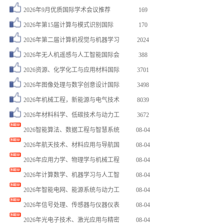
2026年9月优质国际学术会议推荐
169
2026年第15届计算与模式识别国际
170
2026年第二届计算机视觉与机器学习
2024
2026年无人机遥感与人工智能国际会
388
2026资源、化学化工与应用材料国际
3701
2026年图像处理与数字创意设计国际
3498
2026年机械工程，新能源与电气技术
8039
2026年材料科学、低碳技术与动力工
3672
2026智能算法、数据工程与智慧系统
08-04
尹** 注册了 2026年绿色化学与…
08-02
2026年航天技术、材料应用与导航国
08-04
李** 注册了 2026年教育技术系…
08-06
2026年应用力学、物理学与机械工程
08-04
赵** 注册了 第十七届光学与光电子…
08-06
2026年计算数学、机器学习与人工智
08-04
卜** 注册了 2026年IEEE第…
08-06
2026年智能电网、能源系统与动力工
08-04
李** 注册了 2026年智能医学与…
08-05
2026年信号处理、传感器与仪器仪表
08-04
王** 注册了 2026年第十一届电…
08-05
2026年光电子技术、激光应用与精密
08-04
张** 注册了 2026年机械工程与…
08-04