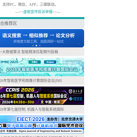
，支持PC、微信、APP，三媒联动。
--->>
虚假宣传投诉举报
<<---
合推荐区
I+大数据算法 智能精准匹配期刊投稿
026年智能医学和图像计算国际会议(IMI.
026年第七届控制, 机器人与智能系统国际.