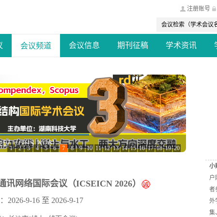
注册账号
议
会议信息
期刊征稿
学术资讯
会议频道
GHS 2026）
1
2
3
4
5
6
7
8
9
10
11
12
13
14
15
16
17
18
19
20
小
户
讯网络国际会议（ICSEICN 2026）
者
26-9-16 至 2026-9-17
外
集