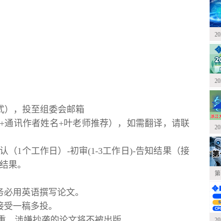
2
2
形式），投至组委会邮箱
2026+通讯作者姓名+叶老师推荐），如需翻译，请联
2
认（1个工作日）-初审(1-3工作日)-告知结果（接
章结果。
第
务必用英语撰写论文。
接受一稿多投。
系统查重。涉嫌抄袭的论文将不被出版。
2