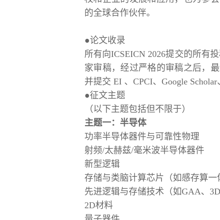
的全球合作伙伴。
●论文收录
所有向
ICSEICN 2026提交的
家审稿，经过严格的审稿之后，最
并提交 EI 、CPCI、Google Scholar
●征文主题
（以下主题包括但不限于）
主题一：半导体
功率半导体器件与可靠性物理
射频
/太赫兹/毫米波半导体器件
新型逻辑
存储与类脑计算芯片（如感存算一
先进逻辑与存储技术（如
GAA、3D
2D材料
量子器件