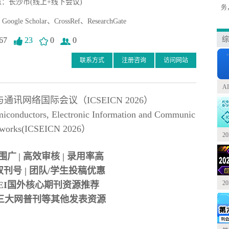
：长沙市(线上+线下会议)
务
le Scholar、CrossRef、ResearchGate
综
67
23
0
0
联系方式
注册咨询
访问网站
A
通讯网络国际会议（ICSEICN 2026）
miconductors, Electronic Information and Communic
etworks(ICSEICN 2026）
2
围广
| 高效审核 | 录用率高
BN双刊号 | 团队/学生投稿优惠
2
CI/EI国外核心期刊资源推荐
三大网普刊等其他发表资源