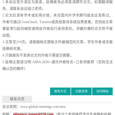
1.本会议官方语言为英语，投稿者务必用英语撰写论文。如需翻译服
务，请联系会议组江老师。
2.论文应具有学术或实用价值，未在国内外学术期刊或会议发表过。
作者可通过CrossCheck, Turnitin或其他查询系统自费查重，否则由文章
重复率引起的被拒搞将由作者自行承担责任。涉嫌抄袭的论文将不被
出版。
3.文章至少6页。请根据格式模板文件编辑您的文章。学生作者或多篇
投稿有优惠。
4.只做报告不发表论文的作者只需提交摘要。
5.投稿主题请注明:
AIRA 2026
+通讯作者姓名+江老师推荐（否则无法
确认您的稿件）
联系方式
注册咨询
访问网站
联系方式
会议官网：
www.global-meetings.com/aira
邮箱：
eiference_paper@126.com
（备注江老师推荐享优先审稿和投稿