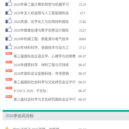
张** 注册了 2026年应用数学、…
08-03
2026年第二届计算机视觉与机器学习
2124
周** 注册了 2026年智能医学与…
08-07
2026年无人机遥感与人工智能国际会
472
杨** 注册了 2026年计算机感知…
08-07
2026资源、化学化工与应用材料国际
3740
周** 注册了 2026年计算机工程…
08-07
2026年图像处理与数字创意设计国际
3525
谢** 注册了 2026年第九届模式…
08-07
2026年机械工程，新能源与电气技术
8084
胡** 注册了 第八届光电科学与材料…
08-06
2026年材料科学、低碳技术与动力工
3712
胡** 注册了 第八届光电科学与材料…
08-06
第三届国际会议语言学、心理学与创意教
08-07
李** 注册了 2026年教育技术系…
08-06
2026年建筑科学、材料工程与可持续
08-07
赵** 注册了 第十七届光学与光电子…
08-06
2026年国际会议金融科技、市场营销
08-07
卜** 注册了 2026年IEEE第…
08-06
第三届国际社会科学与文化研究会议平行
08-07
李** 注册了 2026年智能医学与…
08-05
ICSSCS 2026 - 子论坛：
08-07
王** 注册了 2026年第十一届电…
08-05
第三届社会科学与文化研究国际会议平行
08-07
张** 注册了 2026年机械工程与…
08-04
刘** 注册了 2026年超导材料、…
08-04
2026参会风向标
Z** 注册了 2026年安全科学与…
08-04