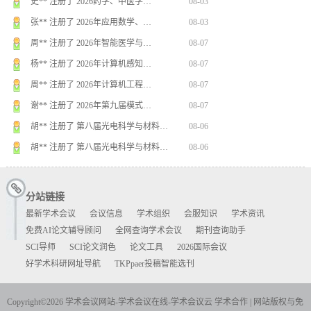
史** 注册了 2026药学、中医学…
08-03
张** 注册了 2026年应用数学、…
08-03
周** 注册了 2026年智能医学与…
08-07
杨** 注册了 2026年计算机感知…
08-07
周** 注册了 2026年计算机工程…
08-07
谢** 注册了 2026年第九届模式…
08-07
胡** 注册了 第八届光电科学与材料…
08-06
胡** 注册了 第八届光电科学与材料…
08-06
李** 注册了 2026年教育技术系…
08-06
分站链接
赵** 注册了 第十七届光学与光电子…
08-06
最新学术会议
会议信息
学术组织
会服知识
学术资讯
免费AI论文辅导顾问
全网查询学术会议
期刊查询助手
SCI导师
SCI论文润色
论文工具
2026国际会议
好学术科研网址导航
TKPpaer投稿智能选刊
Copyright©2026 学术会议网站-学术会议在线-学术会议云
学术合作
|
网站版权与免