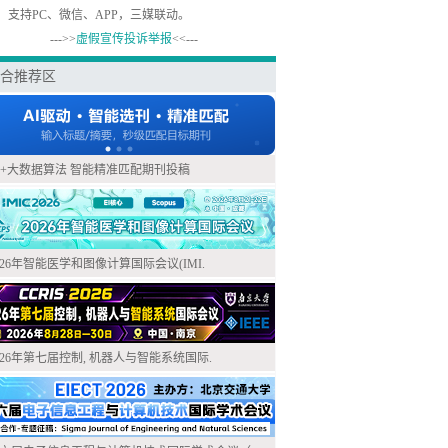
，支持PC、微信、APP，三媒联动。
--->>
虚假宣传投诉举报
<<---
合推荐区
I+大数据算法 智能精准匹配期刊投稿
026年智能医学和图像计算国际会议(IMI.
026年第七届控制, 机器人与智能系统国际.