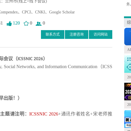
：兰州市(线上+线下会议)
务
mpendex、CPCI、CNKI、Google Scholar
综
41
120
0
0
联系方式
注册咨询
访问网站
A
际会议
（
）
ICSSNIC 2026
gy, Social Networks, and Information Communication（
ICSS
2
早出版！）
2
稿主题请注明：
ICSSNIC 2026
+通讯作者姓名+宋老师推