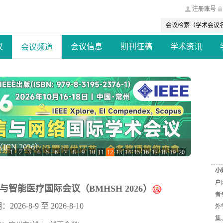
注册账号
议
会议信息
期刊征稿
学术资讯
会议频道
N 2026）
1
2
3
4
5
6
7
8
9
10
11
12
13
14
15
16
17
18
19
20
小
户
与智能医疗国际会议（BMHSH 2026）
者
026-8-9 至 2026-8-10
外
集