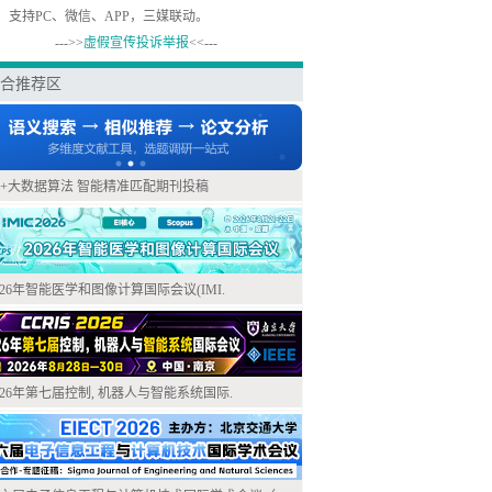
，支持PC、微信、APP，三媒联动。
--->>
虚假宣传投诉举报
<<---
合推荐区
I+大数据算法 智能精准匹配期刊投稿
026年智能医学和图像计算国际会议(IMI.
026年第七届控制, 机器人与智能系统国际.