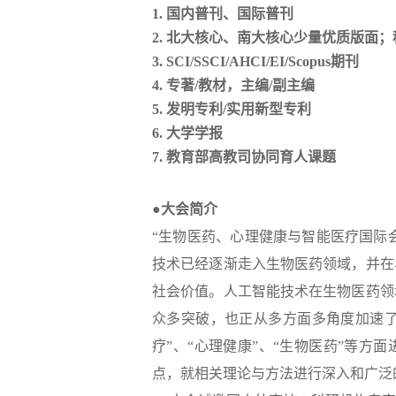
1.
国内普刊、国际普刊
2.
北大核心、南大核心少量优质版面；
3.
SCI/SSCI/AHCI/EI/Scopus期刊
4.
专著
/教材，主编/副主编
5.
发明专利
/实用新型专利
6.
大学学报
7.
教育部高教司协同育人课题
●大会简介
“生物医药、心理健康与智能医疗国际会议
技术已经逐渐走入生物医药领域，并在
社会价值。人工智能技术在生物医药领
众多突破，也正从多方面多角度加速了生
疗”、“心理健康”、“生物医药”等
点，就相关理论与方法进行深入和广泛