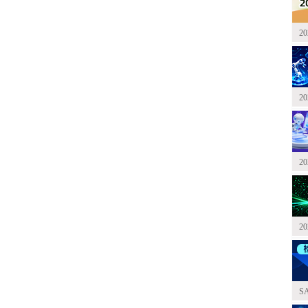
2
2
2
2
S