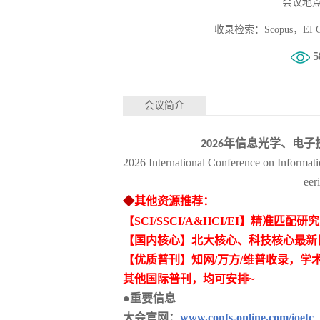
会议地点
收录检索：Scopus，EI Co
5
会议简介
年信息光学、电子
2026
2026 International Conference on Informa
ee
◆
其他资源推荐：
【
SCI/SSCI/A&HCI/EI】精准
【国内核心】北大核心、科技核心最新
【优质普刊】知网
/万方/维普收录，学
其他国际普刊，均可安排
~
●重要信息
大会官网：
www.confs-online.com/ioetc