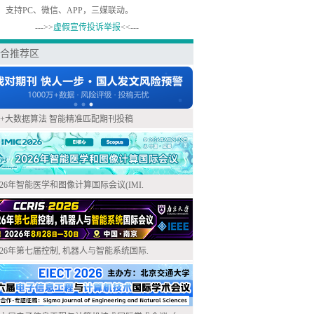
，支持PC、微信、APP，三媒联动。
--->>
虚假宣传投诉举报
<<---
合推荐区
I+大数据算法 智能精准匹配期刊投稿
026年智能医学和图像计算国际会议(IMI.
026年第七届控制, 机器人与智能系统国际.