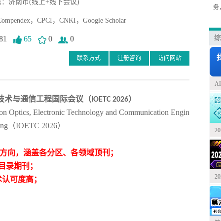
：济南市(线上+线下会议)
务
mpendex，CPCI，CNKI，Google Scholar
综
81
65
0
0
联系方式
注册咨询
访问网站
A
技术与通信工程国际会议（
）
IOETC 2026
tion Optics, Electronic Technology and Communication Engin
ring（IOETC 2026）
2
匹配研究方向，涵盖各分区、各领域顶刊；
目录期刊；
2
术认可度高；