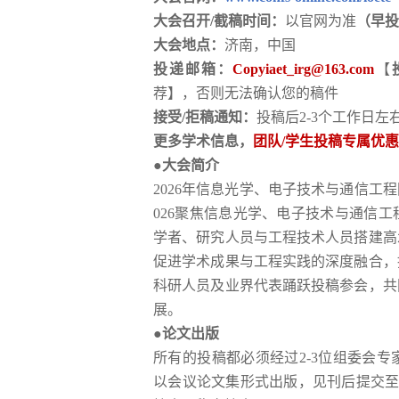
大会召开
/截稿时间：
以官网为准
（早投
大会地点：
济南，中国
投递邮箱：
Copyiaet_irg@163.com
【
荐】，否则无法确认您的稿件
接受
/拒稿通知：
投稿后
2-3个工作日左
更多学术信息，
团队
/学生投稿专属优
●大会简介
2026年信息光学、电子技术与通信工程国际
026聚焦信息光学、电子技术与通信
学者、研究人员与工程技术人员搭建高
促进学术成果与工程实践的深度融合，
科研人员及业界代表踊跃投稿参会，共
展。
●论文出版
所有的投稿都必须经过
2-3位组委会
以会议论文集形式出版，见刊后提交至Scopus、E