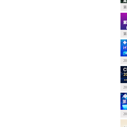
第
）
第
2
2
2