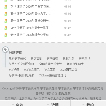
王** 注册了 2026年新材料与先…
08-03
李** 注册了 2026年中医学与医…
08-03
薛** 注册了 2026年固体力学、…
08-02
周** 注册了 2026年智慧交通与…
08-02
M** 注册了 2026年第十一届亚…
08-02
尹** 注册了 2026年绿色化学与…
08-02
郑** 注册了 第九届计算机信息科学…
08-01
张** 注册了 2026年医药生物技…
08-01
分站链接
卜** 注册了 2026年IEEE第…
08-06
最新学术会议
会议信息
学术组织
会服知识
学术资讯
免费AI论文辅导顾问
全网查询学术会议
期刊查询助手
李** 注册了 2026年智能医学与…
08-05
SCI导师
SCI论文润色
论文工具
2026国际会议
王** 注册了 2026年第十一届电…
08-05
好学术科研网址导航
TKPpaer投稿智能选刊
张** 注册了 2026年机械工程与…
08-04
刘** 注册了 2026年超导材料、…
08-04
Copyright©2026 学术会议网站-学术会议在线-学术会议云
学术合作
|
网站版权与免
Z** 注册了 2026年安全科学与…
08-04
责申明
|
服务协议
|
隐私政策
免责声明：本站信息均为有关第三方学术会议组织研究与交流发布，如涉及版
史** 注册了 2026药学、中医学…
08-03
权，如有请联系告之，24小时内删除.
≡ 会议
≡ 近期
≡ 我的