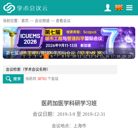
当前位置：
首页
>>
会议频道
>> 查看会议
第七届城市工程与管理科学国际会议（ICUEMS 2026）
1
2
3
4
5
6
7
8
9
10
11
12
13
14
15
16
17
18
19
20
当前共
38703
个会议
医药加医学科研学习班
会议日期：2019-3-9 至 2019-12-31
会议地点：上海市