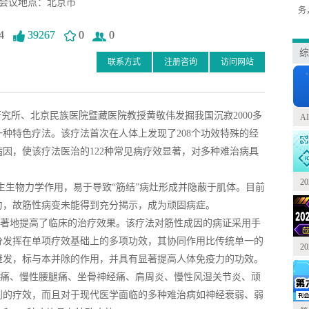
会议地点：北京市
务
4
39267
0
0
综
联系方式
注册咨询
访问网站
究所、北京民族医院暨藏医院教授黄敬伟发掘我国沉寂2000多
A
种特色疗法。该疗法首次在人体上发现了208个功效特殊的经
病因，使该疗法医治的122种常见病疗效显著，对多种难治病具
2
生物力学作用，易于导致“筋结”病灶形成并隐蔽于肌体。目前
力，故筋性病变未能得到充分揭示，成为顽固病症。
著地提高了临床的治疗效果。该疗法对筋性成因的病证采用手
分发挥在单项疗效基础上的多项功效，其协同作用比传统单一的
2
继发，标与本并除的作用，并具有显著提高人体免疫力的功效。
痛、慢性腰腿痛、坐骨神经痛、肩周炎、慢性风湿关节炎、顽
到的疗效，而且对于现代医学面临的多种难治病如神经衰弱、弱