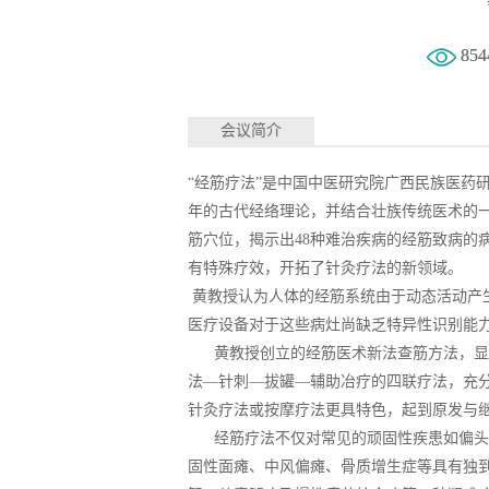
854
会议简介
“经筋疗法”是中国中医研究院广西民族医药研
年的古代经络理论，并结合壮族传统医术的一
筋穴位，揭示出48种难治疾病的经筋致病的
有特殊疗效，开拓了针灸疗法的新领域。
黄教授认为人体的经筋系统由于动态活动产生
医疗设备对于这些病灶尚缺乏特异性识别能
黄教授创立的经筋医术新法查筋方法，显
法—针刺—拔罐—辅助冶疗的四联疗法，充
针灸疗法或按摩疗法更具特色，起到原发与
经筋疗法不仅对常见的顽固性疾患如偏头
固性面瘫、中风偏瘫、骨质增生症等具有独