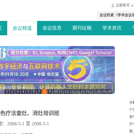
注册账号
议
会议信息
期刊征稿
学术资讯
会议频道
际学术会议（ICPDI 2026）
1
2
3
4
5
6
7
8
9
10
11
12
13
14
15
16
17
18
19
20
小
户
色疗法查灶、消灶培训班
者
008-5-1 至 2008-5-1
外
集