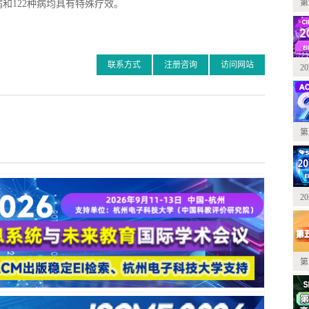
第
和122种病均具有特殊疗效。
联系方式
注册咨询
访问网站
2
第
2
第