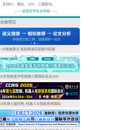
，支持PC、微信、APP，三媒联动。
--->>
虚假宣传投诉举报
<<---
合推荐区
I+大数据算法 智能精准匹配期刊投稿
026年智能医学和图像计算国际会议(IMI.
026年第七届控制, 机器人与智能系统国际.