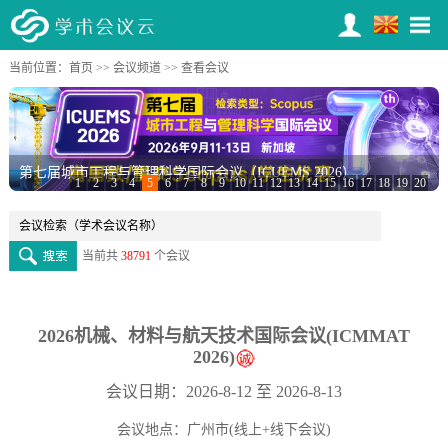
当前位置：
首页
>>
会议频道
>> 查看会议
第七届城市工程与管理科学国际会议（ICUEMS 2026）
1
2
3
4
5
6
7
8
9
10
11
12
13
14
15
16
17
18
19
20
当前共
38791
个会议
2026机械、材料与航天技术国际会议(ICMMAT
2026)
会议日期：2026-8-12 至 2026-8-13
会议地点：广州市(线上+线下会议)