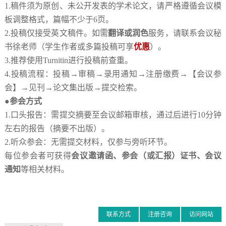
1.稿件须为原创、未公开发表的学术论文，请严格遵循会议模
板调整格式，篇幅不少于6页。
2.投稿仅接受英文稿件。如需
翻译或润色
服务，请联系会议秘
书徐老师（学生作者或多篇投稿可享
优惠
）。
3.推荐使用Turnitin进行投稿前查重。
4.投稿流程：投稿→审稿→录用通知→注册缴费→【会议参
会】→见刊→论文集出版→提交检索。
●参会方式
1.口头报告：需提交摘要至会议邮箱审核，通过后进行10分钟
左右的报告（摘要不出版）。
2.听众参会：无需提交材料，仅参与旁听环节。
每位参会者可获得
会议邀请函、参会（或汇报）证书、会议
通知
等相关材料。
联系方式
注册咨询
访问网站