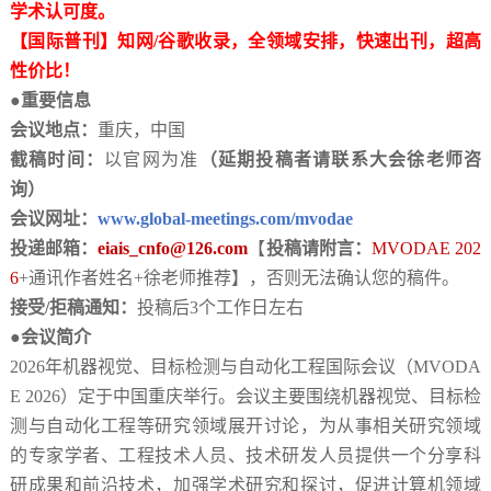
学术认可度。
【国际普刊】知网
/谷歌收录，全领域安排，快速出刊，超高
性价比！
●重要信息
会议地点：
重庆，中国
截稿时间：
以官网为准
（延期投稿者请联系大会徐老师咨
询）
会议网址：
www.global-meetings.com/mvodae
投递邮箱：
eiais_cnfo@126.com
【
投稿请附言：
MVODAE 202
6
+通讯作者姓名+徐老师推荐】，否则无法确认您的稿件。
接受
/拒稿通知：
投稿后
3个工作日左右
●会议简介
2026年
机器视觉、目标检测与自动化工程
国际会议（
MVODA
E 2026）
定于中国重庆举行。会议主要围绕机器视觉、目标检
测与自动化工程等研究领域展开讨论，为从事相关研究领域
的专家学者、工程技术人员、技术研发人员提供一个分享科
研成果和前沿技术，加强学术研究和探讨，促进计算机领域