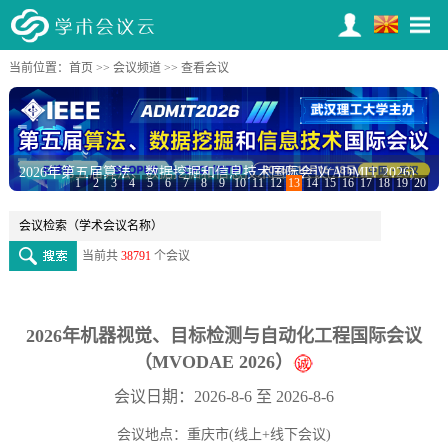
当前位置：
首页
>>
会议频道
>> 查看会议
2026年第五届算法、数据挖掘和信息技术国际会议(ADMIT 2026)
1
2
3
4
5
6
7
8
9
10
11
12
13
14
15
16
17
18
19
20
当前共
38791
个会议
2026年机器视觉、目标检测与自动化工程国际会议
（MVODAE 2026）
会议日期：2026-8-6 至 2026-8-6
会议地点：重庆市(线上+线下会议)